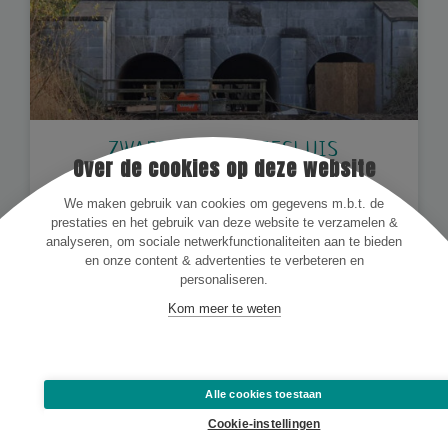
ZWARTHOEKSE ZEESLUIS
Over de cookies op deze website
MEER INFORMATIE
We maken gebruik van cookies om gegevens m.b.t. de
prestaties en het gebruik van deze website te verzamelen &
analyseren, om sociale netwerkfunctionaliteiten aan te bieden
en onze content & advertenties te verbeteren en
personaliseren.
Bekijk al onze projecten
Kom meer te weten
Alle cookies toestaan
© 2024
Traas Nederland
|
Traas Ongedierte
|
Traas Nature Care
|
Traas
Cookie-instellingen
Building Care
|
Algemene voorwaarden
|
Privacy