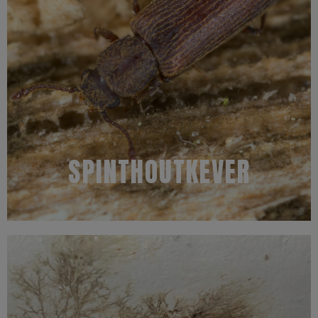
volgroeid zijn kruipen ze tot onder de buitenste laag om daar in
larven uit het eitje en kruipen het spinthout in. Als de larven
worden in groepjes afgezet. Na één tot drie weken komen de
Daarmee begint ze twee tot drie dagen na de bevruchting. De eitjes
van de huisboktor. Het wijfje legt 70 eitjes in zeer kleine openingen.
De ontwikkeling van spinthoutkevers is kort ten opzichte van die
SPINTHOUTKEVER
Kenmerken
Meer informatie