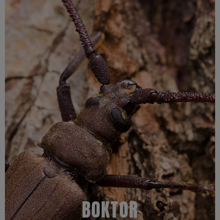
Meer informatie
het belangrijk zo snel mogelijk contact met ons op te nemen.
huisboktor. Indien u denkt last te hebben van deze larven dan is
vloeren zijn ook een smakelijk hapje voor de larve van de
instortingsgevaar als gevolg. Niet geverfde houten meubels en
dragende balken in enkele jaren compleet verpulverd worden met
De larven van de huisboktorren eten je hout op waardoor dikke
Kenmerken
BOKTOR