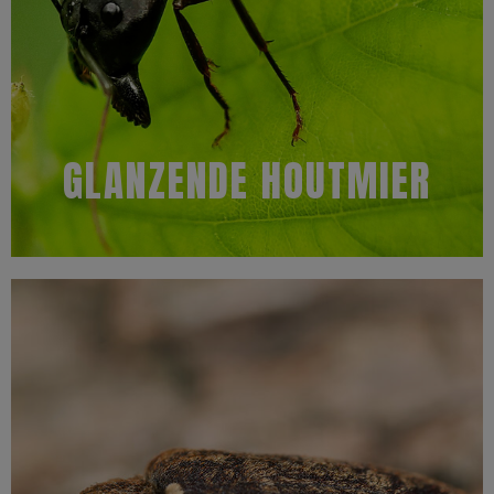
zwarte, glimmende mier. Deze mier kan tussen de 3,5 mm en 5
Een glanzende houtmier is, zoals de naam al doet vermoeden, een
Kenmerken
GLANZENDE HOUTMIER
Meer informatie
bieden!
lekkages. Hiervoor is deskundigheid nodig en dit kunnen wij u
samen met vochtbestrijding en het verhelpen van eventuele