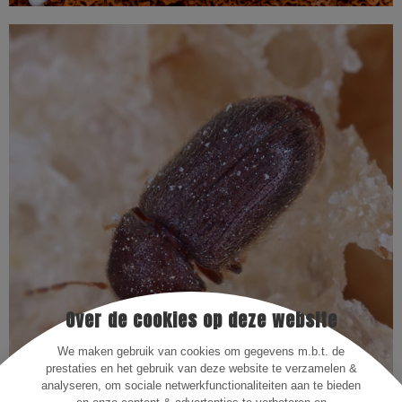
Meer informatie
tussen de 2 en 6 mm groot.
van kleur. De kop is meestal bedekt door het halsschild. Ze zijn
langwerpige en ovale vorm. Ze zijn lichtbruin, roodbruin of zwart
zijn de uitvliegopeningen. Deze kevers zijn klein en hebben een
knaagt naar buiten waardoor er gaatjes ontstaan. Deze gaatjes
Over de cookies op deze website
De larven van de houtwormkever knagen vooral gangen, de kever
We maken gebruik van cookies om gegevens m.b.t. de
prestaties en het gebruik van deze website te verzamelen &
Kenmerken
analyseren, om sociale netwerkfunctionaliteiten aan te bieden