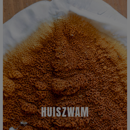
Meer informatie
wel doorheen groeien.
aangetast. Hoewel de zwam de muren zelf niet aantast, kan hij er
koolhydraat bevattende materialen, zoals aardappelen, worden
graden Celsius. Behalve hout kunnen ook papier, textiel en
temperatuur voor de ontwikkeling van huiszwam is ongeveer 21
Huiszwam kan voorkomen op alle soorten hout. De optimale
plakken van ongeveer een centimeter met dikke witte randen.
ontwikkeld en zichtbaar zijn. De vruchtlichamen zijn brede, bruine
Een huiszwam wordt vaak pas herkend wanneer de zich hebben
HUISZWAM
Kenmerken