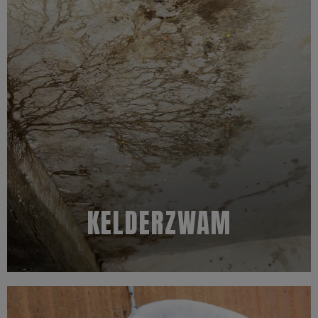
door de sporen die erop zitten.
kelderzwam er al langere tijd zit kan de kleur grijs of groen worden
vorm, ongeveer 3mm dik en kunnen kunnen lichter zijn. Als de
zichtbaar zijn. De vruchtlichamen zijn geelbruin, onregelmatig van
vruchtlichamen van de zwam zicht hebben ontwikkeld en
Een kelderzwam wordt vaak pas herkend wanneer de
Kenmerken
KELDERZWAM