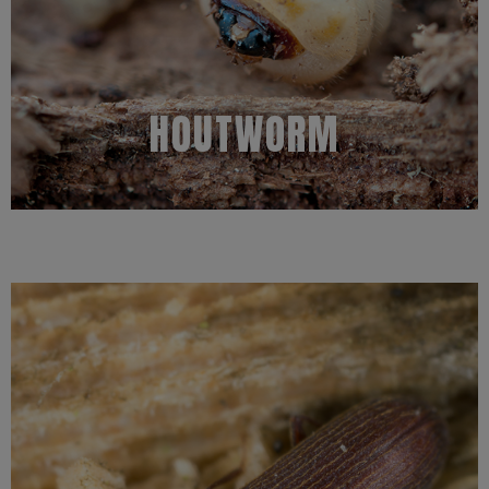
de gipsplaten of de vloerbedekking weggehaald wordt, waardoor
te wachten. Toch komt het vaak voor dat tijdens een verbouwing
Houtworm in uw huis of meubels, dat is het laatste waar u op zit
HOUTWORM
Kenmerken
Meer informatie
is drie maanden tot maximaal twee jaar.
een poppenwieg zich te verpoppen. De duur van het larvestadium