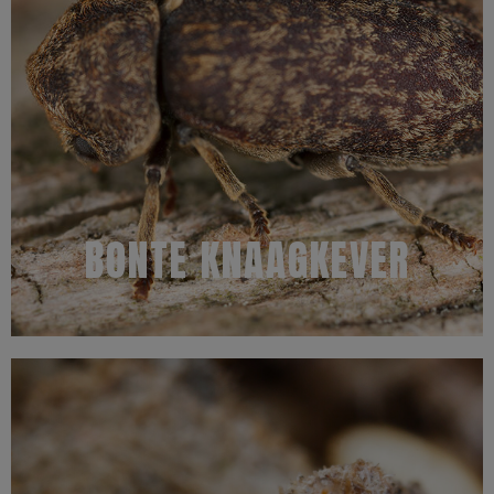
knaagkever. Het oplossen hiervan is vakwerk en hangt nauw
is aangetast, vormt de ideale voedingsbron voor de bonte
mensen denken. Hout dat bijvoorbeeld door bruinrot (huiszwam)
combinatie met zwammen is dit insect schadelijker dan de meeste
houtaantaster heeft een eigen specifieke bestrijding nodig. In
De bonte knaagkever hoort onder de houtaantasters. En deze
BONTE KNAAGKEVER
Kenmerken
Meer informatie