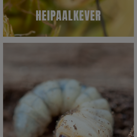
Kenmerken
HEIPAALKEVER
Meer informatie
uitvliegen om te gaan paren en eieren af te zetten.
ontwikkeling in het hout zich naar buiten knaagt, waarna zij zullen
aanwezig is (geweest). Dit komt omdat de houtworm na de totale
boormeel of kleine uitvliegopeningen ziet, weet u dat er houtworm
het kale hout zichtbaar wordt. Wanneer u dan hoopjes met