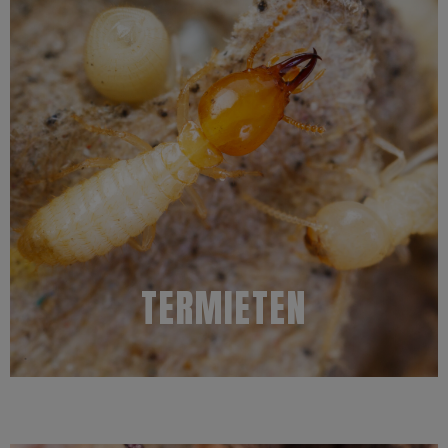
kleding, leer, schoenen, planten en levende bomen.
termieten ook voor in andere materialen zoals boeken, papier,
gebouwen en meubels tot hekwerken en palen. Daarnaast komen
ook afgewerkt hout kunnen beschadigen. Dit kan variëren van
landen worden termieten als een ernstige plaag gezien, omdat ze
ernstige schade aan gebouwen kunnen aanrichten. In andere
soorten gebouwen kunnen beschadigen en 83 soorten zelfs
Er zijn in de wereld 2300 termietensoorten bekend, waarvan er 183
TERMIETEN
Kenmerken