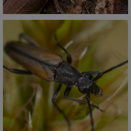
Meer informatie
mm groot.
zwart uiteinde van zijn dekschild. De larven zijn ongeveer 12-18
heipaalkever is over het algemeen roodbruin van kleur, met een
volwassen heipaalkever is tussen de 6 en 12 mm lang. De
heipaalkever behoort tot een andere insectenfamilie. Een
Hij lijkt op de boktor vanwege de lange voelsprieten, maar de
De heipaalkever wordt ook wel kersentor of kersenbijter genoemd.