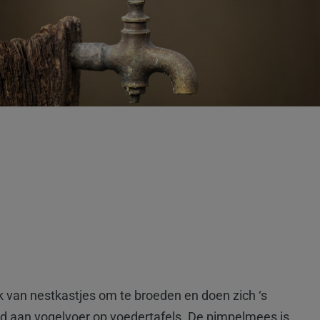
 van nestkastjes om te broeden en doen zich ‘s
d aan vogelvoer op voedertafels.
De pimpelmees is