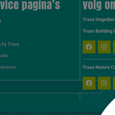
vice pagina’s
volg on
Traas Ongediert
t
Traas Building 
bij Traas
oads
centrum
Traas Nature C
dierte
|
Traas Nature Care
|
Traas Building Care
|
Algemene voorwaarden
|
Privacy