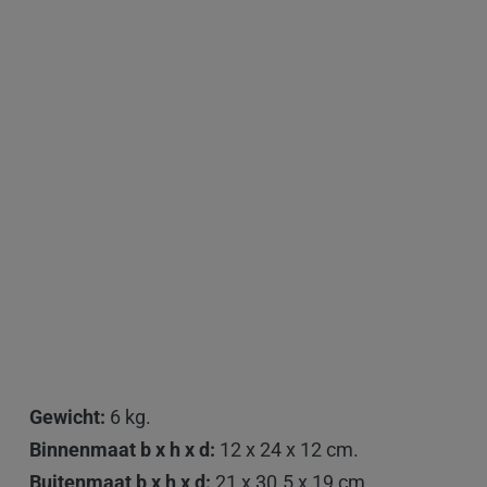
Gewicht:
6 kg.
Binnenmaat b x h x d:
12 x 24 x 12 cm.
Buitenmaat
b x h x d:
21 x 30.5 x 19 cm.