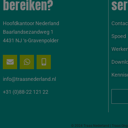
bereiken?
ser
Hoofdkantoor Nederland
Contac
Baarlandsezandweg 1
Spoed
4431 NJ ‘s-Gravenpolder
Werken 
Downl
Kennis
info@traasnederland.nl
+31 (0)88-22 121 22
© 2024
Traas Nederland
|
Traas Onge