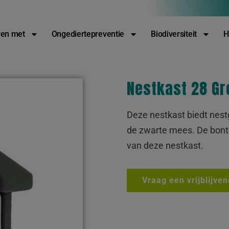
088-2212122
Contact
Vacatures
en met
Ongediertepreventie
Biodiversiteit
H
Nestkast 28 Gr
Deze nestkast biedt nes
de zwarte mees. De bont
van deze nestkast.
Vraag een vrijblijve