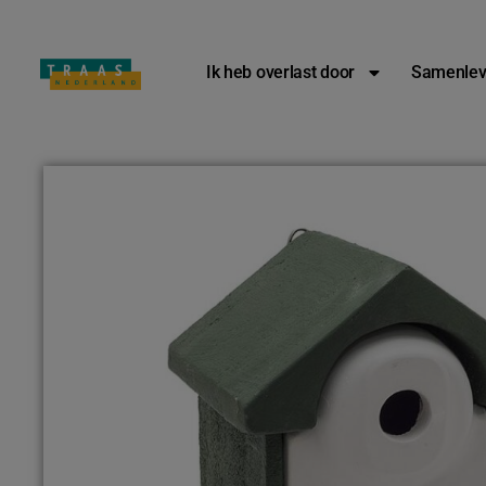
Overlast melden: 
Ik heb overlast door
Samenlev