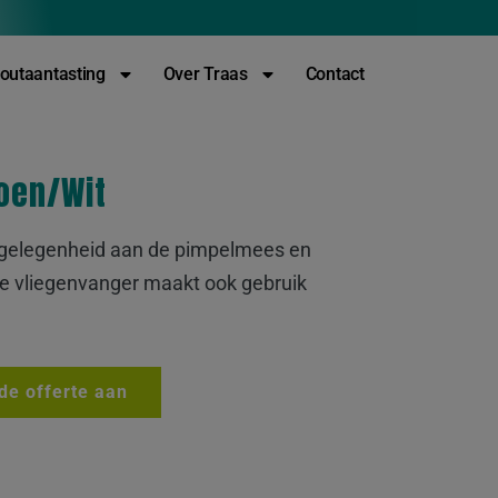
outaantasting
Over Traas
Contact
oen/Wit
tgelegenheid aan de pimpelmees en
e vliegenvanger maakt ook gebruik
nde offerte aan