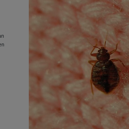
an
en