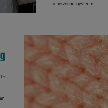
reserveringssysteem.
ng
 te
sen