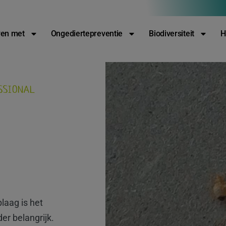
088-2212122
Contact
Vacatures
en met
Ongediertepreventie
Biodiversiteit
H
SSIONAL
laag is het
er belangrijk.