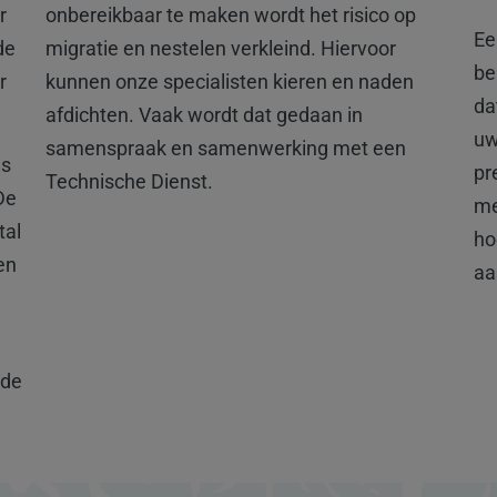
r
onbereikbaar te maken wordt het risico op
Ee
de
migratie en nestelen verkleind. Hiervoor
be
r
kunnen onze specialisten kieren en naden
da
afdichten. Vaak wordt dat gedaan in
uw
samenspraak en samenwerking met een
ls
pr
Technische Dienst.
De
me
tal
ho
en
aa
 de