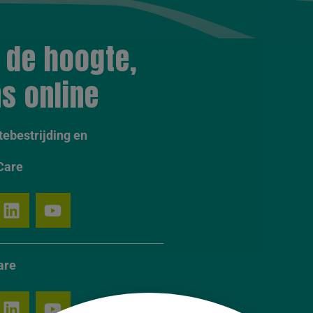
p de hoogte,
s online
ebestrijding en
Care
are