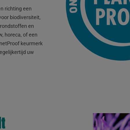
en richting een
or biodiversiteit,
rondstoffen en
w, horeca, of een
anetProof keurmerk
gelijkertijd uw
it