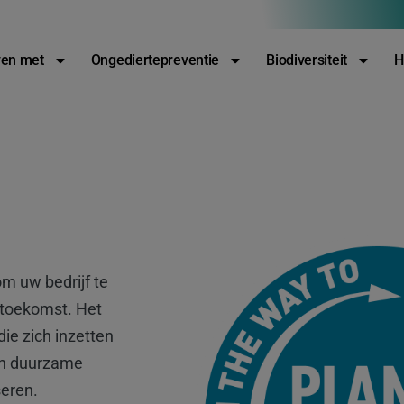
088-2212122
Contact
Vacatures
en met
Ongediertepreventie
Biodiversiteit
H
m uw bedrijf te
 toekomst. Het
die zich inzetten
un duurzame
seren.