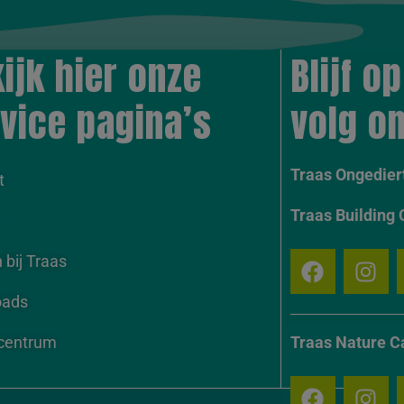
ijk hier onze
Blijf o
vice pagina’s
volg on
Traas Ongediert
t
Traas Building 
bij Traas
oads
centrum
Traas Nature C