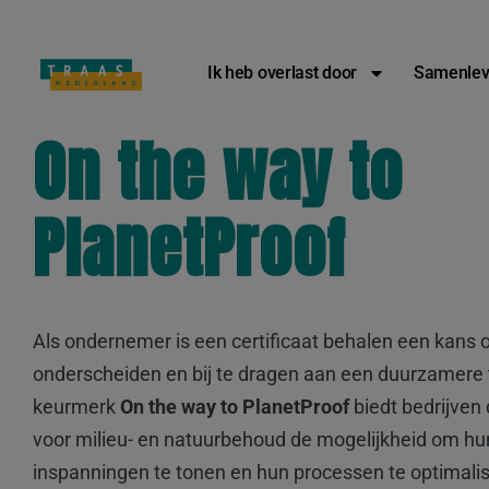
Overlast melden: 
Ik heb overlast door
Samenlev
On the way to
PlanetProof
Als ondernemer is een certificaat behalen een kans o
onderscheiden en bij te dragen aan een duurzamere
keurmerk
On the way to PlanetProof
biedt bedrijven 
voor milieu- en natuurbehoud de mogelijkheid om h
inspanningen te tonen en hun processen te optimali